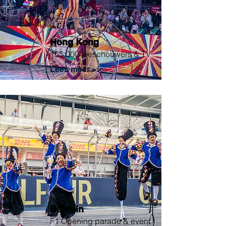
Hong Kong
155.000 toeschouwers & TV
Lees meer >>
Bahrein
F1 Opening parade & event