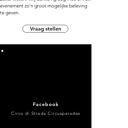
evenement zo'n groot mogelijke beleving
te geven.
Vraag stellen
Volg je onze circusparades &
straat acts?
Facebook
Circo di Strada Circusparades