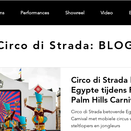
ns
Performances
Showreel
Video
Circo di Strada: BLO
Circo di Strada
Egypte tijdens 
Palm Hills Carni
parade
Circo di Strada betoverde Eg
Carnival met mobiele circus 
steltlopers en jongleurs