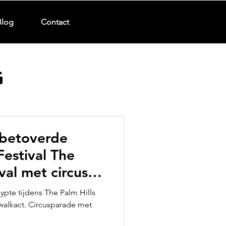
Blog
Contact
G
 betoverde
Festival The
val met circus
ypte tijdens The Palm Hills
walkact. Circusparade met