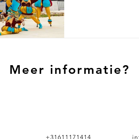
Meer informatie?
+31611171414
i