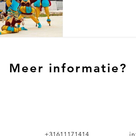
Meer informatie?
+31611171414
i