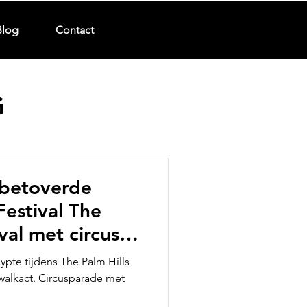
Blog
Contact
G
 betoverde
Festival The
val met circus
ypte tijdens The Palm Hills
walkact. Circusparade met