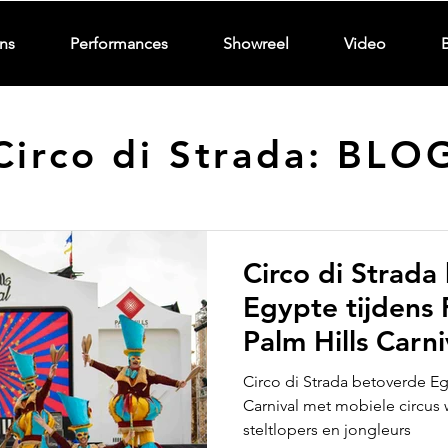
ns
Performances
Showreel
Video
Circo di Strada: BLO
Circo di Strada
Egypte tijdens 
Palm Hills Carni
parade
Circo di Strada betoverde Eg
Carnival met mobiele circus 
steltlopers en jongleurs