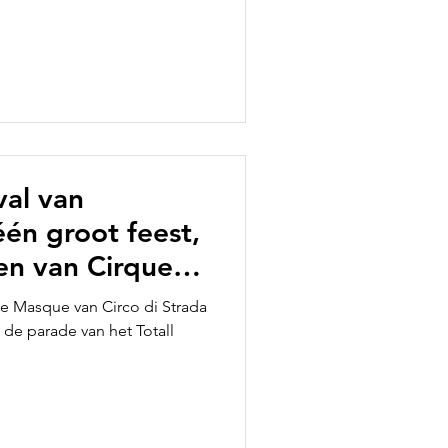
val van
één groot feest,
ten van Cirque
gen
e Masque van Circo di Strada
ussen het
 de parade van het Totall
tlopers, circus