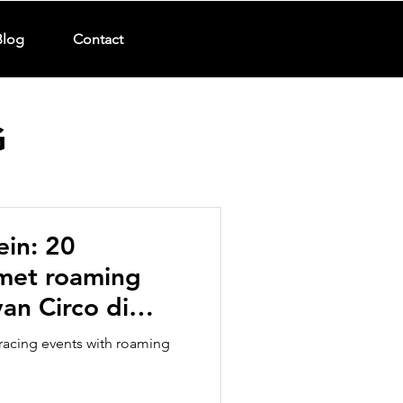
Blog
Contact
G
ein: 20
 met roaming
an Circo di
arades
racing events with roaming