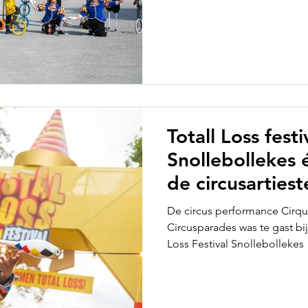
Totall Loss festi
Snollebollekes 
de circusarties
Masqué verzor
De circus performance Cirqu
entertainment t
Circusparades was te gast bij
Loss Festival Snollebollekes
publiek met stel
en jongleurs