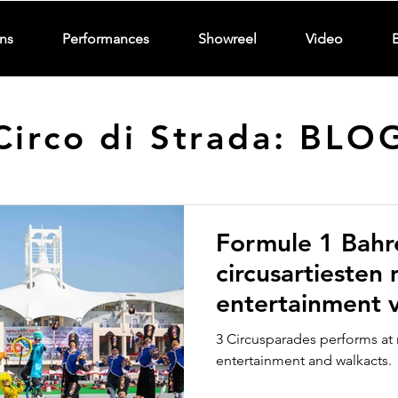
ns
Performances
Showreel
Video
Circo di Strada: BLO
Formule 1 Bahr
circusartiesten
entertainment v
Strada Circusp
3 Circusparades performs at 
entertainment and walkacts.