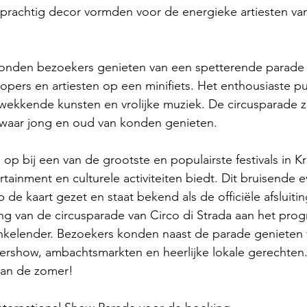
prachtig decor vormden voor de energieke artiesten van
onden bezoekers genieten van een spetterende parade v
tlopers en artiesten op een minifiets. Het enthousiaste p
wekkende kunsten en vrolijke muziek. De circusparade 
r waar jong en oud van konden genieten. 
op bij een van de grootste en populairste festivals in Kr
rtainment en culturele activiteiten biedt. Dit bruisende
 de kaart gezet en staat bekend als de officiële afsluiti
ng van de circusparade van Circo di Strada aan het pr
ankelender. Bezoekers konden naast de parade genieten 
asershow, ambachtsmarkten en heerlijke lokale gerechten
van de zomer!