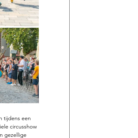
 tijdens een 
iele circusshow 
n gezellige 