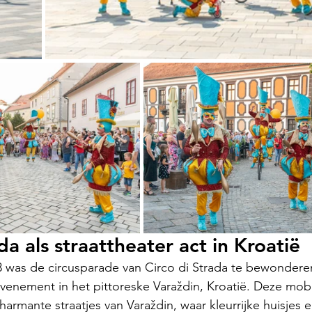
da als straattheater act in Kroatië
 was de circusparade van Circo di Strada te bewonderen
evenement in het pittoreske Varaždin, Kroatië. Deze mob
harmante straatjes van Varaždin, waar kleurrijke huisjes e