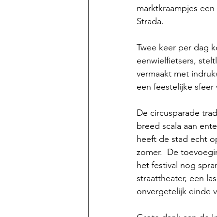
marktkraampjes een 
Strada.
Twee keer per dag k
eenwielfietsers, stel
vermaakt met indruk
een feestelijke sfee
De circusparade trad 
breed scala aan ente
heeft de stad echt op
zomer.  De toevoegi
het festival nog spr
straattheater, een l
onvergetelijk einde 