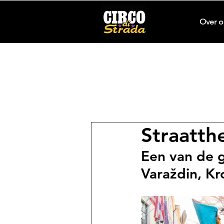
Over o
Straatthe
Een van de g
Varaždin, Kr