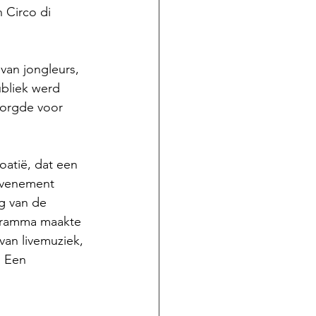
 Circo di 
an jongleurs, 
ubliek werd 
zorgde voor 
oatië, dat een 
 evenement 
ng van de 
ogramma maakte 
van livemuziek, 
. Een 